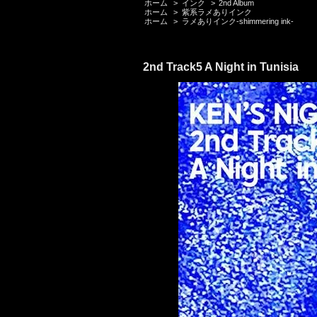
ホーム
>
インク
>
2nd Album
ホーム
>
紫系ラメありインク
ホーム
>
ラメありインク-shimmering ink-
2nd Track5 A Night in Tunisia