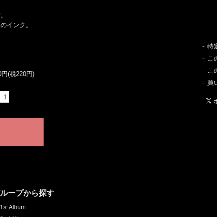
紫。
夜のインク。
特
こ
こ
20円(税220円)
買
グループから探す
1st Album