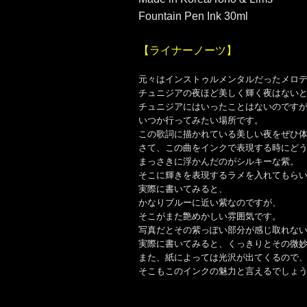
Fountain Pen Ink 30ml
【ライナーノーツ】
元々はインストゥルメンタルだったメロディー
チュニジアの夜ほど美しく輝く夜はない
チュニジアにはいったことはないのです
いつか行ってみたい場所です。
この歌詞に描かれている美しい夜をぜひ
さて、この曲をインクで表現する時にど
まっさきに浮かんだのがシルキーな紫。
そこに輝きを表現するラメを入れてもら
実際に書いてみると、
かなりブルーに近い紫なのですが、
そこがまた艶めかしい雰囲気です。
写真だとその紫っぽい部分が感じ取れな
実際に書いてみると、くっきりとその微
また、紙によっては光沢が出てくるので
そこもこのインクの魅力と言えるでしょ