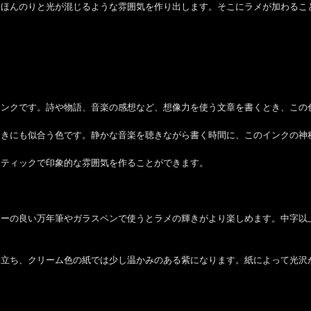
にほんのりと光が混じるような雰囲気を作り出します。そこにラメが加わるこ
】
インクです。詩や物語、音楽の感想など、想像力を使う文章を書くとき、この
ときにも似合う色です。静かな音楽を聴きながら書く時間に、このインクの神
ンティックで印象的な雰囲気を作ることができます。
ローの良い万年筆やガラスペンで使うとラメの輝きがより楽しめます。中字以
際立ち、クリーム色の紙では少し温かみのある紫になります。紙によって光沢