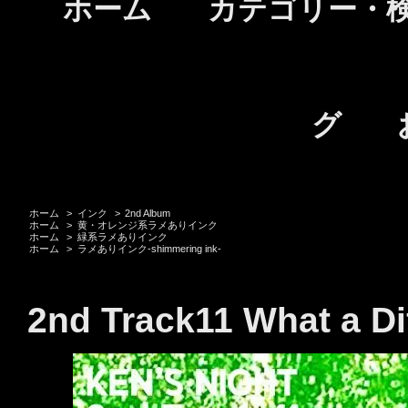
ホーム
カテゴリー・
グ
ホーム
>
インク
>
2nd Album
ホーム
>
黄・オレンジ系ラメありインク
ホーム
>
緑系ラメありインク
ホーム
>
ラメありインク-shimmering ink-
2nd Track11 What a Di