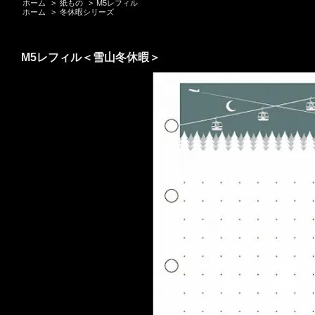
ホーム
>
紙もの
>
M5レフィル
ホーム
>
冬休暇シリーズ
M5レフィル＜雪山冬休暇＞