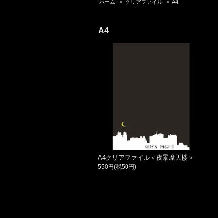
ホーム
>
クリアファイル
>
A4
A4
A4クリアファイル＜夜景摩天楼＞
550円(税50円)