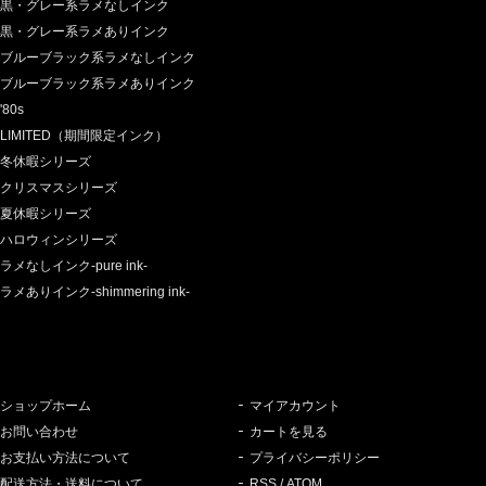
黒・グレー系ラメなしインク
黒・グレー系ラメありインク
ブルーブラック系ラメなしインク
ブルーブラック系ラメありインク
'80s
LIMITED（期間限定インク）
冬休暇シリーズ
クリスマスシリーズ
夏休暇シリーズ
ハロウィンシリーズ
ラメなしインク-pure ink-
ラメありインク-shimmering ink-
ショップホーム
マイアカウント
お問い合わせ
カートを見る
お支払い方法について
プライバシーポリシー
配送方法・送料について
RSS
/
ATOM