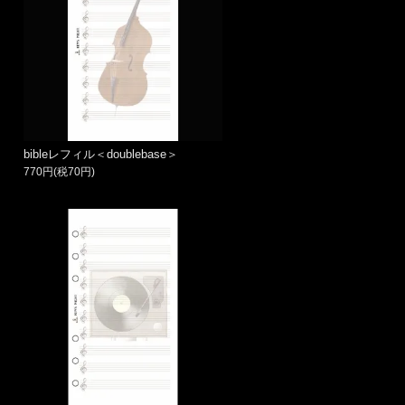
bibleレフィル＜doublebase＞
770円(税70円)