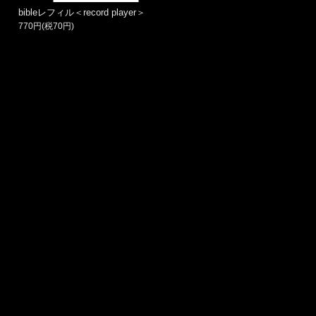
bibleレフィル＜record player＞
770円(税70円)