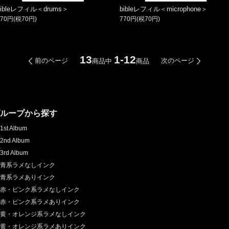
bibleレフィル＜drums＞
bibleレフィル＜microphone＞
770円(税70円)
770円(税70円)
13
1-12
前のページ
次のページ
商品中
商品
グループから探す
1st Album
2nd Album
3rd Album
青系ラメなしインク
青系ラメありインク
赤・ピンク系ラメなしインク
赤・ピンク系ラメありインク
黄・オレンジ系ラメなしインク
黄・オレンジ系ラメありインク