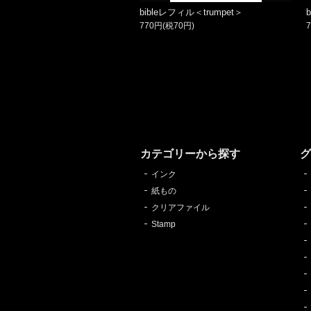
bibleレフィル＜trumpet＞
770円(税70円)
カテゴリーから探す
インク
紙もの
クリアファイル
Stamp